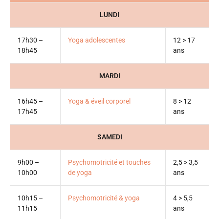
LUNDI
17h30 –
Yoga adolescentes
12 > 17
18h45
ans
MARDI
16h45 –
Yoga & éveil corporel
8 > 12
17h45
ans
SAMEDI
9h00 –
Psychomotricité et touches
2,5 > 3,5
10h00
de yoga
ans
10h15 –
Psychomotricité & yoga
4 > 5,5
11h15
ans